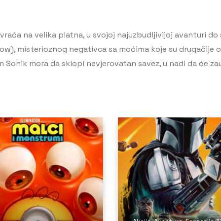
a na velika platna, u svojoj najuzbudljivijoj avanturi do s
), misterioznog negativca sa moćima koje su drugačije od 
onik mora da sklopi nevjerovatan savez, u nadi da će zaust