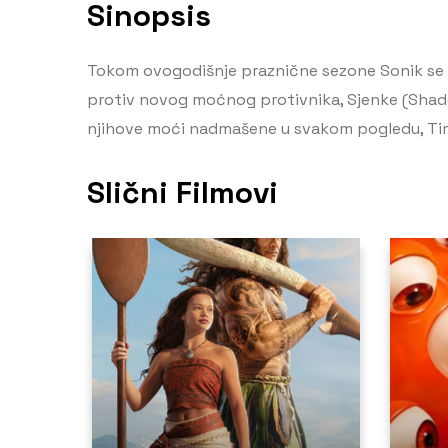
Sinopsis
Tokom ovogodišnje praznične sezone Sonik se vrać
protiv novog moćnog protivnika, Sjenke (Shadow
njihove moći nadmašene u svakom pogledu, Tim S
Slični Filmovi