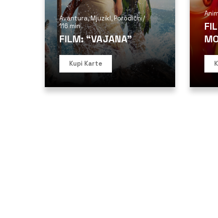
Anim
Avantura
,
Mjuzikl
,
Porodični
/
FI
116 min
FILM: “VAJANA”
MO
Kupi Karte
K