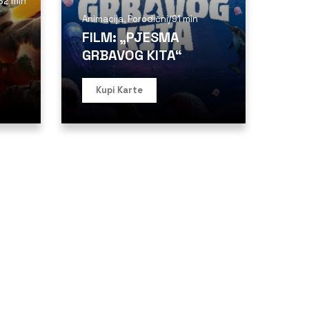
32 min
Animacija
,
Porodični
/
91 min
FILM: „PJESMA
GRBAVOG KITA“
Kupi Karte