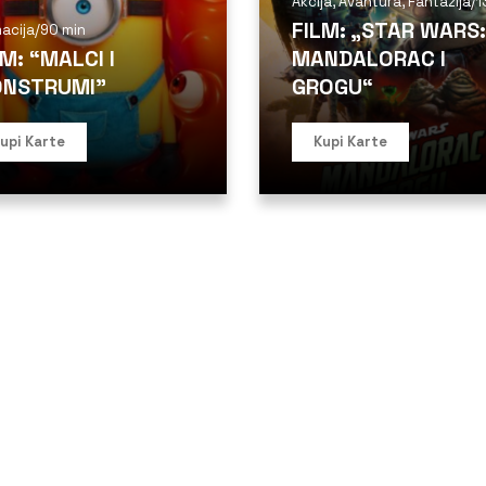
Akcija
,
Avantura
,
Fantazija
/
1
FILM: „STAR WARS:
acija
/
90 min
LM: “MALCI I
MANDALORAC I
NSTRUMI”
GROGU“
upi Karte
Kupi Karte