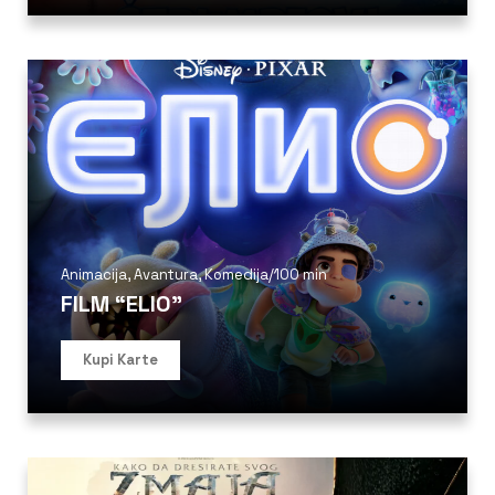
Animacija
,
Avantura
,
Komedija
/
100 min
FILM “ELIO”
Kupi Karte