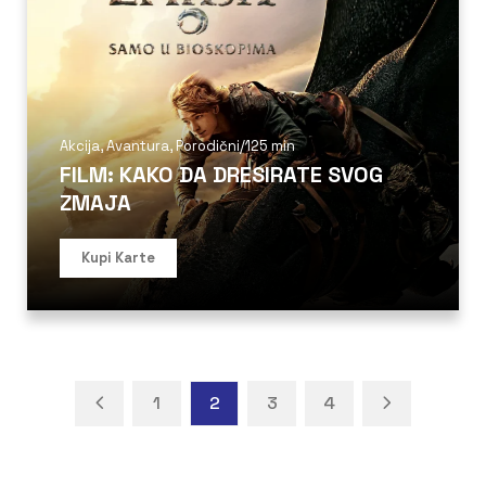
Akcija
,
Avantura
,
Porodični
/
125 min
FILM: KAKO DA DRESIRATE SVOG
ZMAJA
Kupi Karte
1
2
3
4