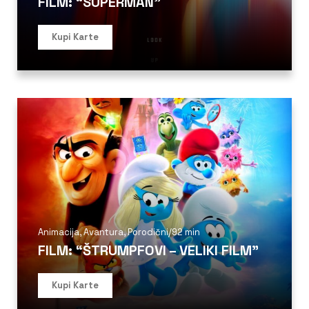
FILM: “SUPERMAN”
Kupi Karte
Animacija
,
Avantura
,
Porodični
/
92 min
FILM: “ŠTRUMPFOVI – VELIKI FILM”
Kupi Karte