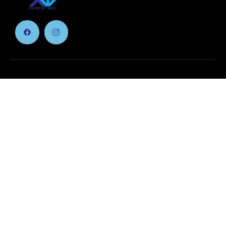
Jednostavna kupovina karata
Kupite vašu kartu
Glavni Meni
Početna
Trenutni Program