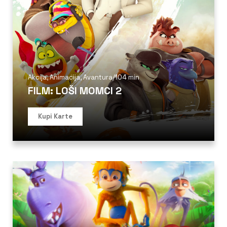
Akcija
,
Animacija
,
Avantura
/
104 min
FILM: LOŠI MOMCI 2
Kupi Karte