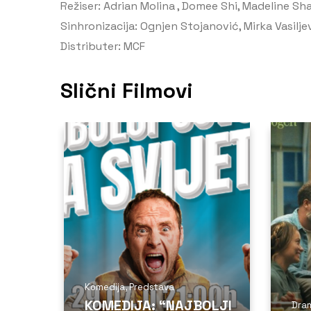
Režiser: Adrian Molina , Domee Shi, Madeline Sh
Sinhronizacija: Ognjen Stojanović, Mirka Vasilje
Distributer: MCF
Slični Filmovi
Komedija
,
Predstava
KOMEDIJA: “NAJBOLJI
Dra