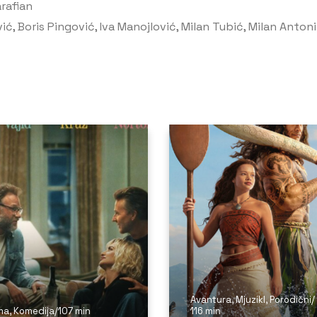
arafian
vić, Boris Pingović, Iva Manojlović, Milan Tubić, Milan Anton
Avantura
,
Mjuzikl
,
Porodični
/
ma
,
Komedija
/
107 min
116 min