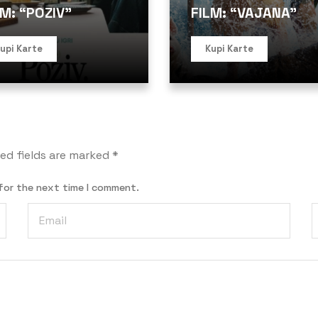
LM: “POZIV”
FILM: “VAJANA”
upi Karte
Kupi Karte
ed fields are marked
*
for the next time I comment.