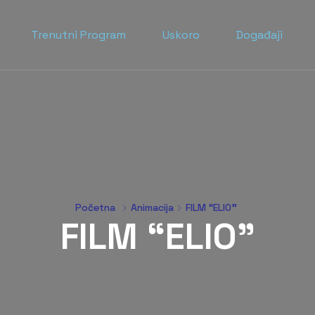
Trenutni Program
Uskoro
Događaji
Početna
Animacija
FILM “ELIO”
FILM “ELIO”