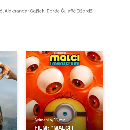
ić, Aleksandar Gajšek, Đorđe Ćulafić Džordži
Animacija
/
90 min
FILM: “MALCI I