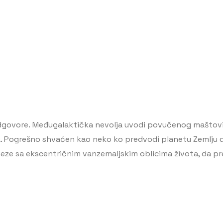
 odgovore. Međugalaktička nevolja uvodi povučenog maštovi
ija. Pogrešno shvaćen kao neko ko predvodi planetu Zemlju d
veze sa ekscentričnim vanzemaljskim oblicima života, da prež