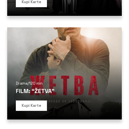
Kupi Karte
Drama
/
120 min
FILM: “ŽETVA”
Kupi Karte