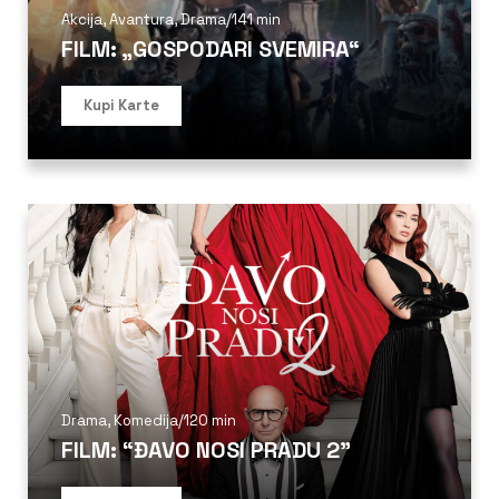
Akcija
,
Avantura
,
Drama
/
141 min
FILM: „GOSPODARI SVEMIRA“
Kupi Karte
Drama
,
Komedija
/
120 min
FILM: “ĐAVO NOSI PRADU 2”