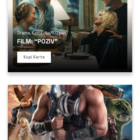
Drama
,
Komedija
/
107 min
FILM: “POZIV”
Kupi Karte