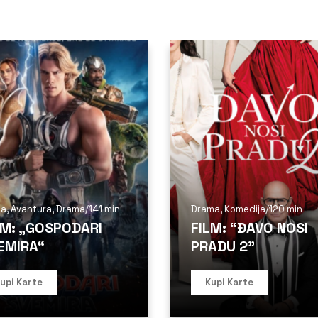
ja
,
Avantura
,
Drama
/
141 min
Drama
,
Komedija
/
120 min
LM: „GOSPODARI
FILM: “ĐAVO NOSI
EMIRA“
PRADU 2”
upi Karte
Kupi Karte