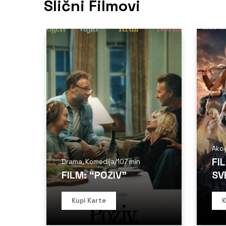
Slični Filmovi
Akci
FI
Drama
,
Komedija
/
107 min
FILM: “POZIV”
SV
Kupi Karte
K