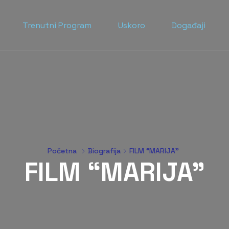
Trenutni Program
Uskoro
Događaji
Početna
Biografija
FILM “MARIJA”
FILM “MARIJA”