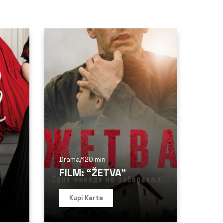
Drama
/
120 min
FILM: “ŽETVA”
Kupi Karte