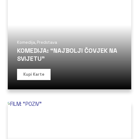
Komedija
,
Predstava
KOMEDIJA: “NAJBOLJI ČOVJEK NA
SVIJETU”
Kupi Karte