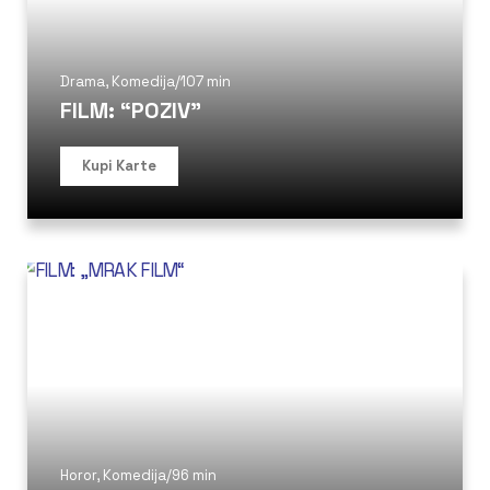
Drama
,
Komedija
/
107 min
FILM: “POZIV”
Kupi Karte
Horor
,
Komedija
/
96 min