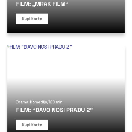
FILM: „MRAK FILM“
Kupi Karte
Drama
,
Komedija
/
120 min
FILM: “ĐAVO NOSI PRADU 2”
Kupi Karte