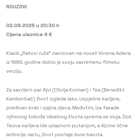
ROUZOVI
02.09.2025 u 20:30 h
Cijena ulaznice 4 €
Klasik „Ratovi ruža“ zasnovan na noveli Vorena Adlera
iz 1989. godine dobio je svoju savremenu filmsku
verziju.
Za savršeni par Ajvi (Olivija Kolman) i Tea (Benedikt
Kamberbač) život izgleda lako. Uspješne karijere,
predivan brak i sjajna djeca. Međutim, iza fasade
njihovog tobože idealnog života sprema se oluja. Dok
Teova karijera ide uzlaznom putanjom, a Ajvine lične
ambicije rastu, život postaje bure baruta.