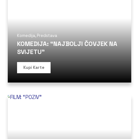
Komedija
,
Predstava
KOMEDIJA: “NAJBOLJI ČOVJEK NA
SVIJETU”
Kupi Karte