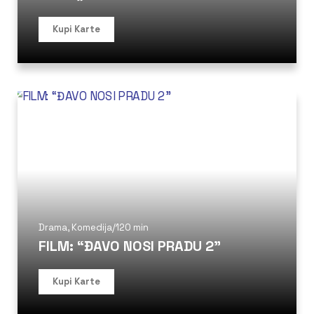
Kupi Karte
Drama
,
Komedija
/
120 min
FILM: “ĐAVO NOSI PRADU 2”
Kupi Karte