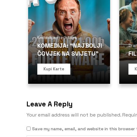
Komedija
,
Predstava
KOMEDIJA: “NAJBOLJI
Dra
ČOVJEK NA SVIJETU”
FI
Kupi Karte
K
Leave A Reply
Your email address will not be published.
Requir
Save my name, email, and website in this browser 