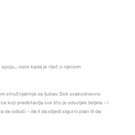
im spoju… osim kada je riječ o njenom
om stručnjakinje za ljubav. Dok svakodnevno
 koji predstavlja sve što je oduvijek željela – i
a odluči – da li da slijedi sigurni plan ili da