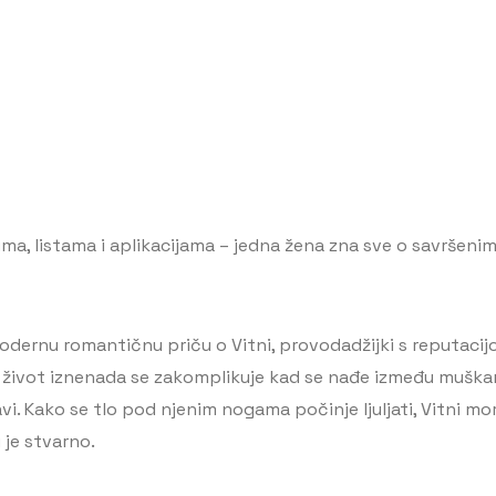
ilima, listama i aplikacijama – jedna žena zna sve o savršen
odernu romantičnu priču o Vitni, provodadžijki s reputacij
i život iznenada se zakomplikuje kad se nađe između muškarca
. Kako se tlo pod njenim nogama počinje ljuljati, Vitni mora d
 je stvarno.