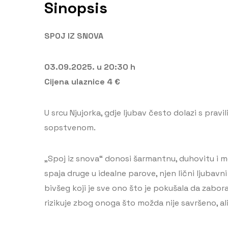
Sinopsis
SPOJ IZ SNOVA
03.09.2025. u 20:30 h
Cijena ulaznice 4 €
U srcu Njujorka, gdje ljubav često dolazi s prav
sopstvenom.
„Spoj iz snova“ donosi šarmantnu, duhovitu i m
spaja druge u idealne parove, njen lični ljubavn
bivšeg koji je sve ono što je pokušala da zaboravi
rizikuje zbog onoga što možda nije savršeno, ali