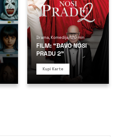
Drama
,
Komedija
/
120 min
FILM: “ĐAVO NOSI
PRADU 2”
Kupi Karte