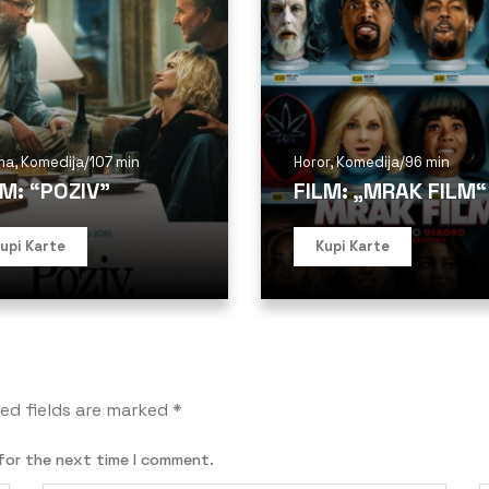
ma
,
Komedija
/
107 min
Horor
,
Komedija
/
96 min
LM: “POZIV”
FILM: „MRAK FILM“
upi Karte
Kupi Karte
ed fields are marked
*
for the next time I comment.