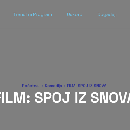
Trenutni Program
Uskoro
Događaji
Početna
Komedija
FILM: SPOJ IZ SNOVA
FILM: SPOJ IZ SNOV