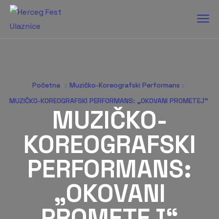
Početna
Muzičko-Koreografski Performans
MUZIČKO-KOREOGRAFSKI PERFORMANS: „OKOVANI PROMETEJ“
MUZIČKO-
KOREOGRAFSKI
PERFORMANS:
„OKOVANI
PROMETEJ“