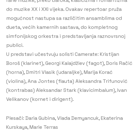
rane muzike, preko baroka, klasicizma i romantizma
do muzike XX i XXI vijeka. Ovakav repertoar pruža
mogućnost nastupa sa različitim ansamblima od
dueta, većih kamernih sastava, do kompletnog
simfonijskog orkestra i predstavljanja raznovrsnoj
publici.
U predstavi učestvuju solisti Camerate: Kristijan
Boroš (klarinet), Georgi Kalajdžiev (fagot), Doris Račić
(horna), Dmitri Vlasik (udaraljke), Marija Korać
(violina), Ana Jontes (flauta) Aleksandra Trifunović
(kontrabas) Aleksandar Stark (klavicimbalum), Ivan
Velikanov (kornet i dirigent).
Plesači: Daria Gubina, Vlada Demyancuk, Ekaterina
Kurskaya, Marie Terras