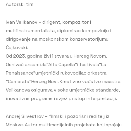
Autorski tim
Ivan Velikanov – dirigent, kompozitor i
multiinstrumentalista, diplomirao kompoziciju i
dirigovanje na moskonskom konzervatorijumu
Čajkovski.
Od 2023. godine živi i stvara u Herceg Novom.
Osnivač ansambla“Alta Capella”i festivala“La
Renaissance”umjetnički rukovodilac orkestra
“Camerata”Herceg Novi. Kreativno vođstvo maestra
Velikanova osigurava visoke umjetničke standarde,
inovativne programe i svjež pristup interpretaciji.
Andrej Silvestrov – filmski i pozorišni reditelj iz
Moskve. Autor multimedijalnih projekata koji spajaju