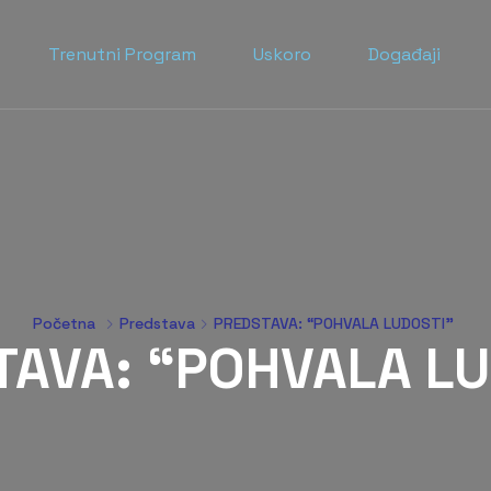
Trenutni Program
Uskoro
Događaji
Početna
Predstava
PREDSTAVA: “POHVALA LUDOSTI”
TAVA: “POHVALA LU