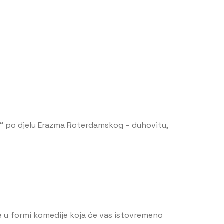
i“ po djelu Erazma Roterdamskog – duhovitu,
e u formi komedije koja će vas istovremeno