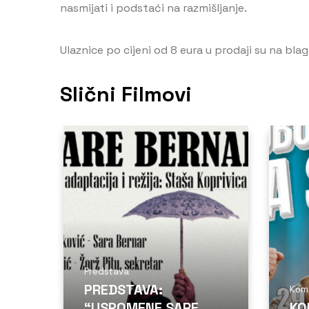
nasmijati i podstaći na razmišljanje.
Ulaznice po cijeni od 8 eura u prodaji su na blag
Slični Filmovi
Predstava
PREDSTAVA:
Kom
“USPOMENE SARE
KO