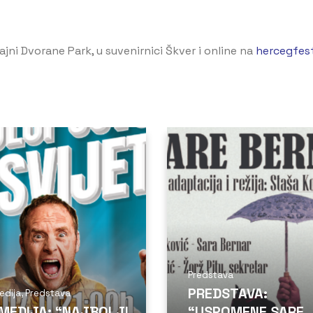
ajni Dvorane Park, u suvenirnici Škver i online na
hercegfes
Predstava
PREDSTAVA:
edija
,
Predstava
MEDIJA: “NAJBOLJI
“USPOMENE SARE