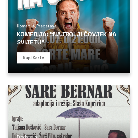
Komedija
,
Predstava
KOMEDIJA: “NAJBOLJI ČOVJEK NA
SVIJETU”
Kupi Karte
Predstava