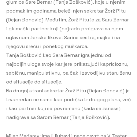
glumice Sare Bernar (Tanja Bošković), koje u njenim
podmaklim godinama beleži njen sekretar Žorž Pitu
(Dejan Đonović). Međutim, Žorž Pitu je za Saru Bernar
i glumački partner koji (ne)rado proigrava sa njom
uglavnom ženske likove: Sarine sestre, majke i na
njegovu sreću i ponekog muškarca.
Tanja Bošković kao Sara Bernar igra jednu od
najboljih uloga svoje karijere prikazujući kapricioznu,
sebičnu, manipulativnu, pa čak i zavodljivu staru ženu
od situacije do situacije.
Na drugoj strani sekretar Žorž Pitu (Dejan Đonović) je
izvanredan ne samo kao podrška iz drugog plana, već
i kao partner koji se povremeno (kada se zanese)
nadigrava sa Sarom Bernar (Tanja Bošković).
Milan Mađarev: Ima li ljubavi i nade osvrt na V Teatar