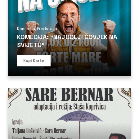
Komedija
,
Predstava
KOMEDIJA: “NAJBOLJI ČOVJEK NA
SVIJETU”
Kupi Karte