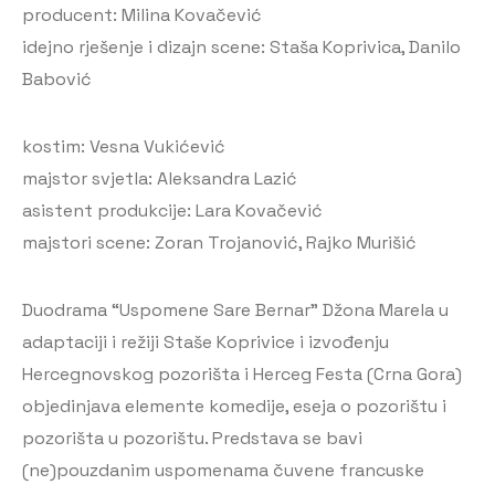
producent: Milina Kovačević
idejno rješenje i dizajn scene: Staša Koprivica, Danilo
Babović
kostim: Vesna Vukićević
majstor svjetla: Aleksandra Lazić
asistent produkcije: Lara Kovačević
majstori scene: Zoran Trojanović, Rajko Murišić
Duodrama “Uspomene Sare Bernar” Džona Marela u
adaptaciji i režiji Staše Koprivice i izvođenju
Hercegnovskog pozorišta i Herceg Festa (Crna Gora)
objedinjava elemente komedije, eseja o pozorištu i
pozorišta u pozorištu. Predstava se bavi
(ne)pouzdanim uspomenama čuvene francuske