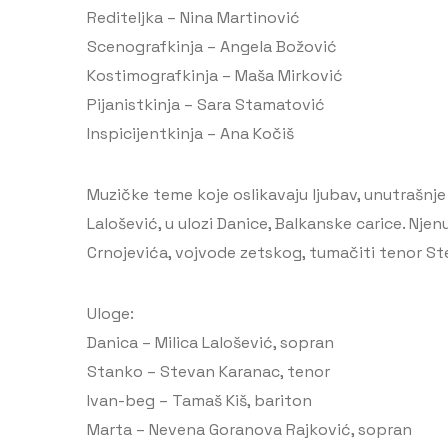
Rediteljka – Nina Martinović
Scenografkinja – Angela Božović
Kostimografkinja – Maša Mirković
Pijanistkinja – Sara Stamatović
Inspicijentkinja – Ana Kočiš
Muzičke teme koje oslikavaju ljubav, unutrašnj
Lalošević, u ulozi Danice, Balkanske carice. N
Crnojevića, vojvode zetskog, tumačiti tenor St
Uloge:
Danica – Milica Lalošević, sopran
Stanko – Stevan Karanac, tenor
⁠Ivan-beg – Tamaš Kiš, bariton
Marta – Nevena Goranova Rajković, sopran