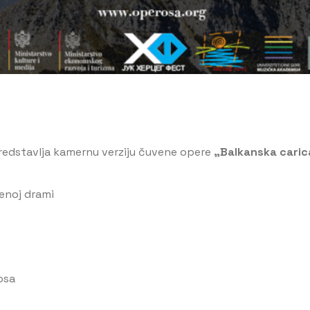
redstavlja kamernu verziju čuvene opere
„Balkanska caric
menoj drami
osa