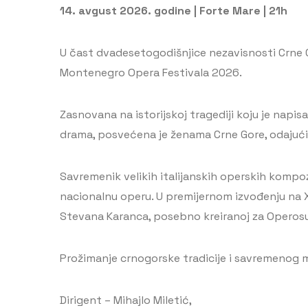
14. avgust 2026. godine | Forte Mare | 21h
U čast dvadesetogodišnjice nezavisnosti Crne G
Montenegro Opera Festivala 2026.
Zasnovana na istorijskoj tragediji koju je napi
drama, posvećena je ženama Crne Gore, odajući p
Savremenik velikih italijanskih operskih kompoz
nacionalnu operu. U premijernom izvođenju na XI
Stevana Karanca, posebno kreiranoj za Operosu
Prožimanje crnogorske tradicije i savremenog m
Dirigent – Mihajlo Miletić,