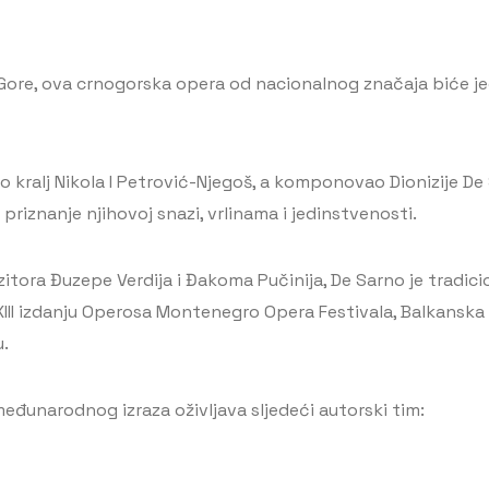
ore, ova crnogorska opera od nacionalnog značaja biće jed
sao kralj Nikola I Petrović-Njegoš, a komponovao Dionizije
riznanje njihovoj snazi, vrlinama i jedinstvenosti.
itora Đuzepe Verdija i Đakoma Pučinija, De Sarno je tradici
II izdanju Operosa Montenegro Opera Festivala, Balkanska c
.
eđunarodnog izraza oživljava sljedeći autorski tim: