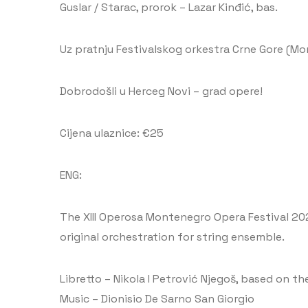
Guslar / Starac, prorok – Lazar Kinđić, bas.
Uz pratnju Festivalskog orkestra Crne Gore (Mo
Dobrodošli u Herceg Novi – grad opere!
Cijena ulaznice: €25
ENG:
The XIII Operosa Montenegro Opera Festival 2
original orchestration for string ensemble.
Libretto – Nikola I Petrović Njegoš, based on 
Music – Dionisio De Sarno San Giorgio