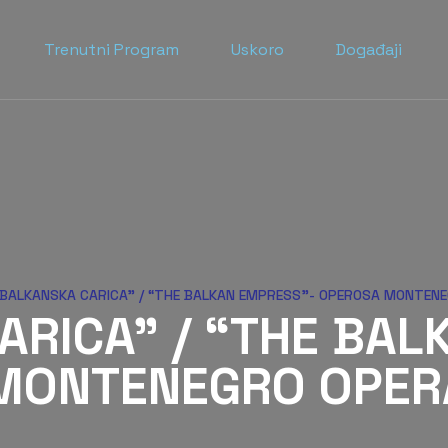
Trenutni Program
Uskoro
Događaji
“BALKANSKA CARICA” / “THE BALKAN EMPRESS”- OPEROSA MONTENE
ARICA” / “THE BAL
MONTENEGRO OPERA