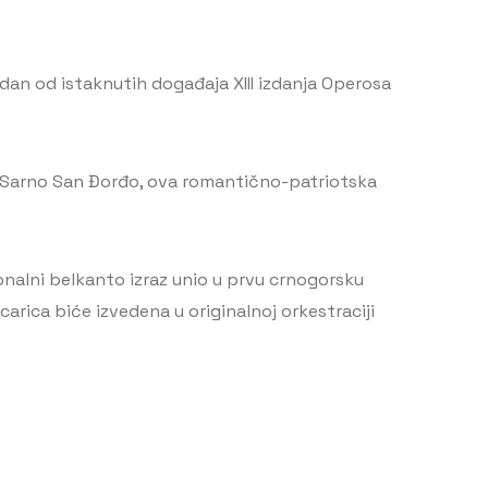
an od istaknutih događaja XIII izdanja Operosa
 De Sarno San Đorđo, ova romantično-patriotska
onalni belkanto izraz unio u prvu crnogorsku
arica biće izvedena u originalnoj orkestraciji