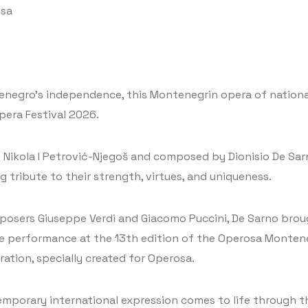
osa
negro’s independence, this Montenegrin opera of national 
era Festival 2026.
g Nikola I Petrović-Njegoš and composed by Dionisio De Sarn
tribute to their strength, virtues, and uniqueness.
posers Giuseppe Verdi and Giacomo Puccini, De Sarno brough
ere performance at the 13th edition of the Operosa Monten
ation, specially created for Operosa.
mporary international expression comes to life through th