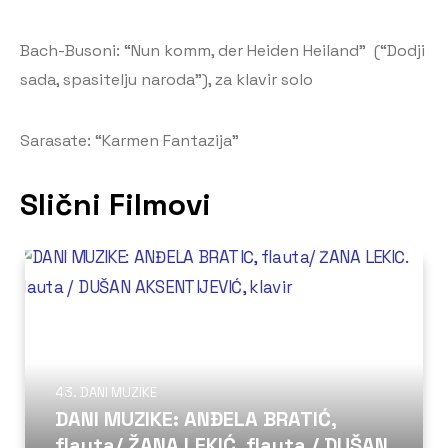
Bach-Busoni: “Nun komm, der Heiden Heiland” (“Dodji
sada, spasitelju naroda”), za klavir solo
Sarasate: “Karmen Fantazija”
Slični Filmovi
43. DANI MUZIKE
DANI MUZIKE: ANĐELA BRATIĆ,
flauta/ ŽANA LEKIĆ. flauta / DUŠAN