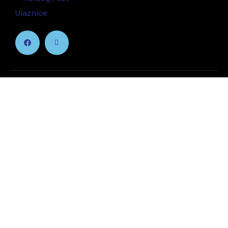
Jednostavna kupovina karata
Kupite vašu kartu
Glavni Meni
Početna