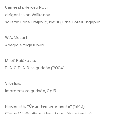
Camerata Herceg Novi
dirigent: Ivan Velikanov
solista: Boris Kraljević, klavir (Crna Gora/Singapur)
W.A. Mozart:
Adagio e fuga K.546
Miloš Raičković:
B-A-G-D-A-D za gudače (2004)
Sibelius:
Impromtu za gudače, Op.5
Hindemith: “Četiri temperamenta” (1940)
(Tema i Varijacije za klavir i gudački orkestar)