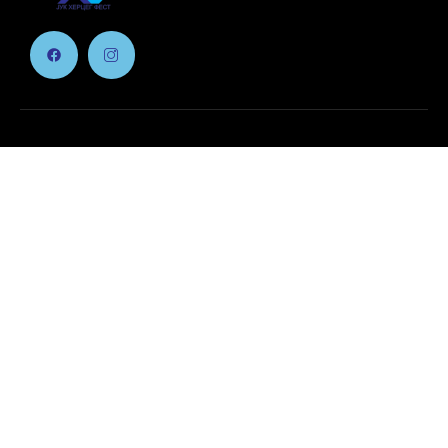
Jednostavna kupovina karata
Kupite vašu kartu
Glavni Meni
Početna
Trenutni Program