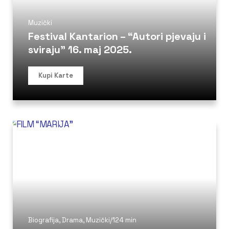
Muzički
Festival Kantarion – “Autori pjevaju i
sviraju” 16. maj 2025.
Kupi Karte
Biografija
,
Drama
,
Muzički
/
124 min